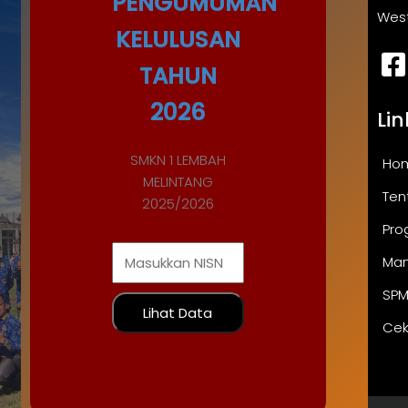
PENGUMUMAN
Wes
KELULUSAN
TAHUN
2026
Lin
SMKN 1 LEMBAH
Ho
MELINTANG
Ten
2025/2026
Pro
Ma
SPM
Lihat Data
Cek