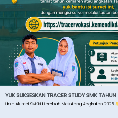
YUK SUKSESKAN TRACER STUDY SMK TAHUN 
Halo Alumni SMKN 1 Lembah Melintang Angkatan 2025