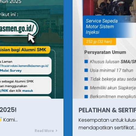
2025!
PELATIHAN & SERTI
Kami…
Kesempatan untuk lulus
mendapatkan sertifikat
Read More