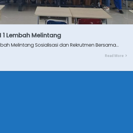
 1 Lembah Melintang
mbah Melintang Sosialisasi dan Rekrutmen Bersama…
Read More