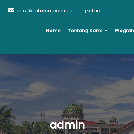
info@smkn1lembahmelintang.sch.id
Home
Tentang Kami
Program
admin