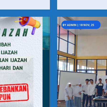
BY
ADMIN
|
18
NOV, 25