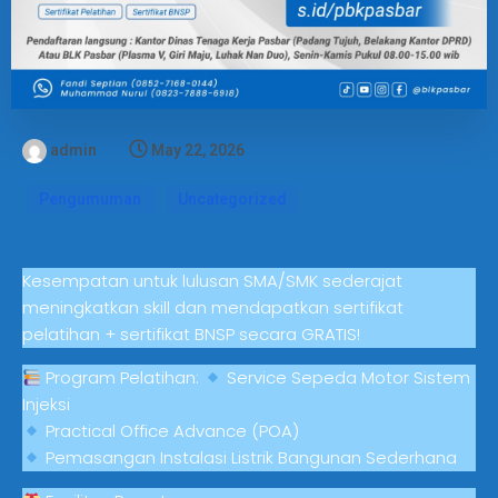
admin
May 22, 2026
Pengumuman
Uncategorized
Kesempatan untuk lulusan SMA/SMK sederajat
meningkatkan skill dan mendapatkan sertifikat
pelatihan + sertifikat BNSP secara GRATIS!
Program Pelatihan:
Service Sepeda Motor Sistem
Injeksi
Practical Office Advance (POA)
Pemasangan Instalasi Listrik Bangunan Sederhana