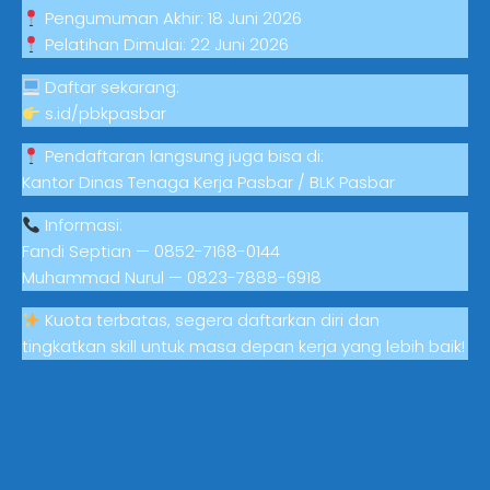
Pengumuman Akhir: 18 Juni 2026
Pelatihan Dimulai: 22 Juni 2026
Daftar sekarang:
s.id/pbkpasbar
Pendaftaran langsung juga bisa di:
Kantor Dinas Tenaga Kerja Pasbar / BLK Pasbar
Informasi:
Fandi Septian — 0852-7168-0144
Muhammad Nurul — 0823-7888-6918
Kuota terbatas, segera daftarkan diri dan
tingkatkan skill untuk masa depan kerja yang lebih baik!