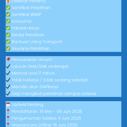
Fasilitas Peserta:
Sertifikat Pelatihan
Sertifikat BNSP
Konsumsi
Pakaian Kerja
Modul Pelatihan
Bantuan Uang Transport
Asuransi Pelatihan
Persyaratan Umum:
Lulusan SMA/SMK sederajat
Minimal usia 17 tahun
Tidak bekerja / tidak sedang sekolah
Memiliki akun SIAPkerja
Siap mengikuti pelatihan sampai selesai
Jadwal Penting:
Pendaftaran: 19 Mei – 09 Juni 2026
Pengumuman Seleksi: 11 Juni 2026
Wawancara Offline: 15 Juni 2026